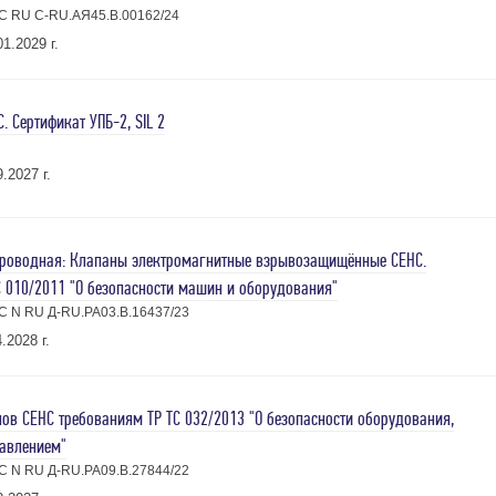
С RU С-RU.АЯ45.В.00162/24
1.2029 г.
 Сертификат УПБ-2, SIL 2
.2027 г.
роводная: Клапаны электромагнитные взрывозащищённые СЕНС.
С 010/2011 "О безопасности машин и оборудования"
С N RU Д-RU.РА03.В.16437/23
.2028 г.
ов СЕНС требованиям ТР ТС 032/2013 "О безопасности оборудования,
авлением"
С N RU Д-RU.РА09.В.27844/22