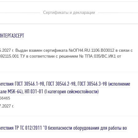
Сертификаты и декларации
ИНТЕРГАЗСЕРТ
05.2027 г. Выдан взамен сертификата №ОГН4.RU.1106.В03012 в связи с
92115.001 ТУ в соответствии с решением № ТПА.035/ВС.ИК1 от
тствия ГОСТ 30546.1-98, ГОСТ 30546.2-98, ГОСТ 30546.3-98 (исполнение
але MSK-64), НП 031-01 (I категория сейсмостойкости)
56465
.2027 г.
етствия ТР ТС 012/2011 "О безопасности оборудования для работы во