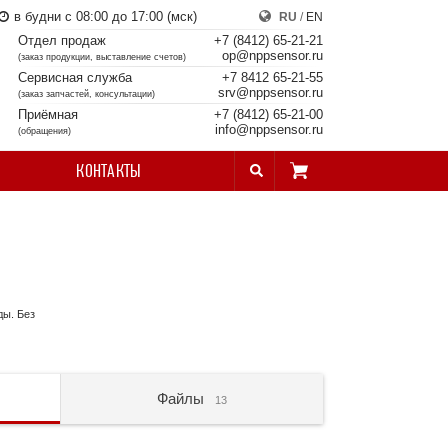
в будни с 08:00 до 17:00 (мск)
RU
/
EN
Отдел продаж
+7 (8412) 65-21-21
op@nppsensor.ru
(заказ продукции, выставление счетов)
Сервисная служба
+7 8412 65-21-55
srv@nppsensor.ru
(заказ запчастей, консультации)
Приёмная
+7 (8412) 65-21-00
info@nppsensor.ru
(обращения)
КОНТАКТЫ
ды. Без
Файлы
13