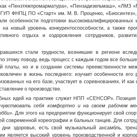
, как «Пензтяжпромарматура», «Пензадизельмаш», «ЛМЗ «
УП ФНПЦ ПО «Старт» им. М. В. Проценко, «Биосинтез», «
али особенности подготовки высококвалифицированных и
 на новый уровень конкурентоспособности, а также пр
тивного отдыха и оздоровления сотрудников, развит
авшихся стали трудности, возникшие в регионе вследс
по этому поводу, ведь процесс с каждым годом все больш
й платы, но и в создании системы преемственности меж
овлечен в жизнь последнего: изучает особенности его 
изованных на его базе, участвует в соревнованиях. И как 
ставление о производстве.
бных идей на практике служит НПП «СЕНСОР». Позиция 
чувствовать себя комфортно и на своем рабочем мес
обби»
. Для этого на предприятии функционирует свой спо
удией современной хореографии и бальных танцев. Для сот
дни здоровья, есть свой музыкальный ансамбль, трена
ии является высокий уровень производственной и корпор