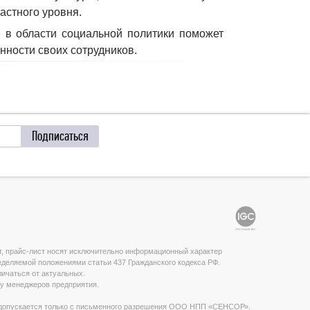
астного уровня.
 в области социальной политики поможет
ности своих сотрудников.
Подписаться
т, прайс-лист носят исключительно информационный характер
ределяемой положениями статьи 437 Гражданского кодекса РФ.
ичаться от актуальных.
у менеджеров предприятия.
а допускается только с письменного разрешения ООО НПП «СЕНСОР».