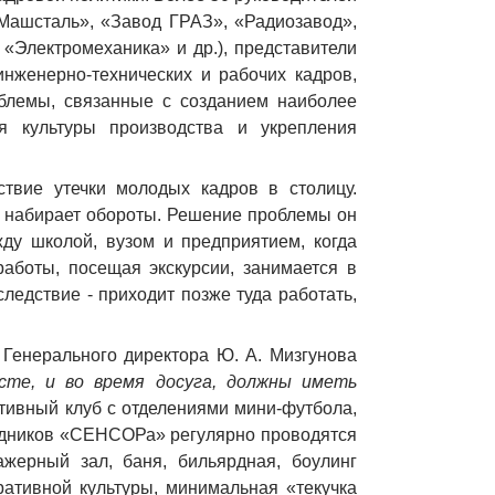
Машсталь», «Завод ГРАЗ», «Радиозавод»,
Электромеханика» и др.), представители
нженерно-технических и рабочих кадров,
облемы, связанные с созданием наиболее
ия культуры производства и укрепления
твие утечки молодых кадров в столицу.
е набирает обороты. Решение проблемы он
ду школой, вузом и предприятием, когда
работы, посещая экскурсии, занимается в
следствие - приходит позже туда работать,
Генерального директора Ю. А. Мизгунова
те, и во время досуга, должны иметь
ртивный клуб с отделениями мини-футбола,
рудников «СЕНСОРа» регулярно проводятся
жерный зал, баня, бильярдная, боулинг
ативной культуры, минимальная «текучка