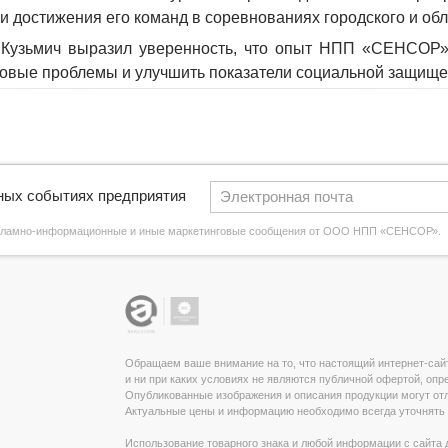
 достижения его команд в соревнованиях городского и обл
 Кузьмич выразил уверенность, что опыт НПП «СЕНСОР»
овые проблемы и улучшить показатели социальной защищен
вных событиях предприятия
екламно-информационные и иные маркетинговые сообщения от ООО НПП «СЕНСОР».
Обращаем ваше внимание на то, что настоящий интернет-сай
и ни при каких условиях не являются публичной офертой, оп
Опубликованные изображения и описания продукции могут отл
Актуальные цены и информацию необходимо всегда уточнять 
Использование товарного знака и любой информации с сайт