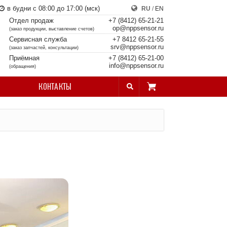
в будни с 08:00 до 17:00 (мск)
RU
/
EN
Отдел продаж
+7 (8412) 65-21-21
op@nppsensor.ru
(заказ продукции, выставление счетов)
Сервисная служба
+7 8412 65-21-55
srv@nppsensor.ru
(заказ запчастей, консультации)
Приёмная
+7 (8412) 65-21-00
info@nppsensor.ru
(обращения)
КОНТАКТЫ