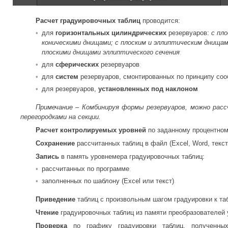
Расчет градуировочных таблиц
проводится:
для
горизонтальных цилиндрических
резервуаров:
с пл
коническими днищами; с плоским и эллиптическим днищам
плоскими днищами эллиптического сечения
для
сферических
резервуаров
для
систем
резервуаров, смонтированных по принципу со
для резервуаров,
установленных под наклоном
Примечание – Комбинируя формы резервуаров, можно рас
перегородками на секции.
Расчет контролируемых уровней
по заданному процентном
Сохранение
рассчитанных таблиц в файл (Excel, Word, текст
Запись
в память уровнемера градуировочных таблиц:
рассчитанных по программе
заполненных по шаблону (Excel или текст)
Приведение
таблиц с произвольным шагом градуировки к та
Чтение
градуировочных таблиц из памяти преобразователей 
Проверка
по графику градуировки таблиц, полученных