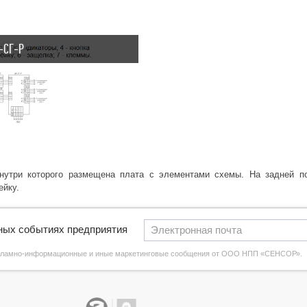
-СГ-Р
внутри которого размещена плата с элементами схемы. На задней п
ейку.
вных событиях предприятия
екламно-информационные и иные маркетинговые сообщения от ООО НПП «СЕНСОР».