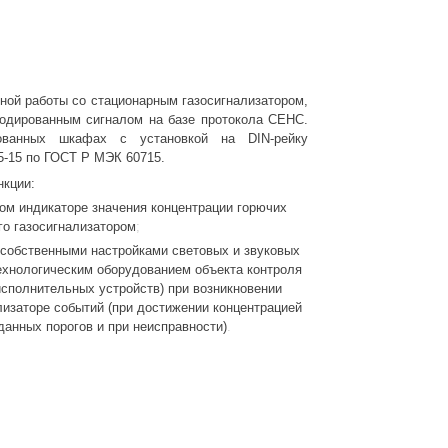
ной работы со стационарным газосигнализатором,
дированным сигналом на базе протокола СЕНС.
ованных шкафах с установкой на DIN-рейку
5-15 по ГОСТ Р МЭК 60715.
кции:
ом индикаторе значения концентрации горючих
го газосигнализатором
 собственными настройками световых и звуковых
ехнологическим оборудованием объекта контроля
сполнительных устройств) при возникновении
лизаторе событий (при достижении концентрацией
данных порогов и при неисправности)