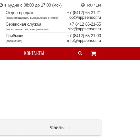
в будни с 08:00 до 17:00 (мск)
RU
/
EN
Отдел продаж
+7 (8412) 65-21-21
op@nppsensor.ru
(заказ продукции, выставление счетов)
Сервисная служба
+7 8412 65-21-55
srv@nppsensor.ru
(заказ запчастей, консультации)
Приёмная
+7 (8412) 65-21-00
info@nppsensor.ru
(обращения)
КОНТАКТЫ
Файлы
1