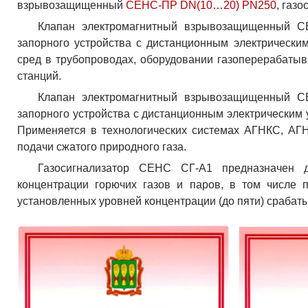
взрывозащищенный
СЕНС-ПР DN(10…20) PN250
, газ
Клапан электромагнитный взрывозащищенный С
запорного устройства с дистан­ци­онным электри­ческ
сред в трубо­про­водах, обору­до­вании газо­пе­ре­ра­ба­
станций.
Клапан электромагнитный взрывозащищенный С
запорного устройства с дистан­ци­онным электри­ческим 
Приме­ня­ется в техно­ло­ги­ческих системах АГНКС, АГ
подачи сжатого природ­ного газа.
Газосигнализатор СЕНС СГ-А1 предназначен д
концентрации горючих газов и паров, в том числе
установленных уровней концентрации (до пяти) срабат