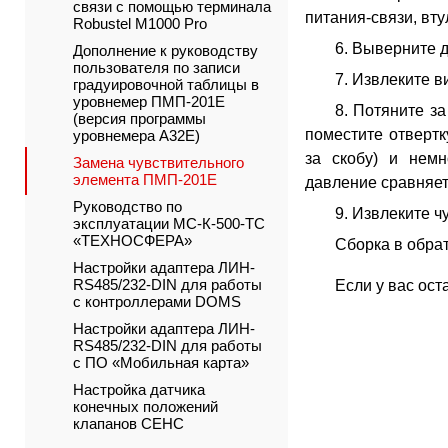
связи с помощью терминала
питания-связи, вт
Robustel M1000 Pro
6. Выверните 
Дополнение к руководству
пользователя по записи
7. Извлеките 
градуировочной таблицы в
уровнемер ПМП-201Е
8. Потяните з
(версия программы
поместите отвертк
уровнемера A32E)
за скобу) и немн
Замена чувствительного
элемента ПМП-201Е
давление сравняет
Руководство по
9. Извлеките 
эксплуатации МС-К-500-ТС
«ТЕХНОСФЕРА»
Сборка в обра
Настройки адаптера ЛИН-
RS485/232-DIN для работы
Если у вас ос
с контроллерами DOMS
Настройки адаптера ЛИН-
RS485/232-DIN для работы
с ПО «Мобильная карта»
Настройка датчика
конечных положений
клапанов СЕНС